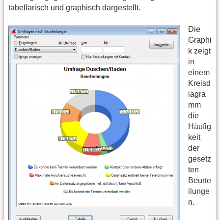
tabellarisch und graphisch dargestellt.
Die
Graphi
k zeigt
in
einem
Kreisd
iagra
mm
die
Häufig
keit
der
gesetz
ten
Beurte
ilunge
n.