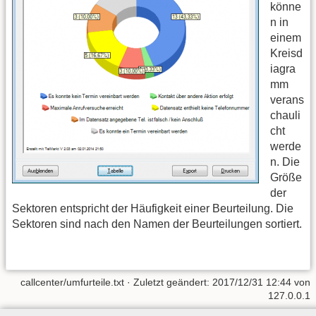
könne
n in
einem
Kreisd
iagra
mm
verans
chauli
cht
werde
n. Die
Größe
der
Sektoren entspricht der Häufigkeit einer Beurteilung. Die
Sektoren sind nach den Namen der Beurteilungen sortiert.
callcenter/umfurteile.txt
· Zuletzt geändert: 2017/12/31 12:44 von
127.0.0.1