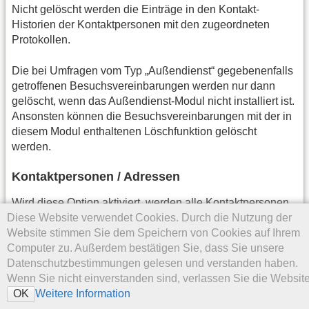
Nicht gelöscht werden die Einträge in den Kontakt-
Historien der Kontaktpersonen mit den zugeordneten
Protokollen.
Die bei Umfragen vom Typ „Außendienst“ gegebenenfalls
getroffenen Besuchsvereinbarungen werden nur dann
gelöscht, wenn das Außendienst-Modul nicht installiert ist.
Ansonsten können die Besuchsvereinbarungen mit der in
diesem Modul enthaltenen Löschfunktion gelöscht
werden.
Kontaktpersonen / Adressen
Wird diese Option aktiviert, werden alle Kontaktpersonen
Diese Website verwendet Cookies. Durch die Nutzung der
gelöscht, für die bei der Umfrage eine Beurteilung
Website stimmen Sie dem Speichern von Cookies auf Ihrem
eingegeben wurde, für die das Kennzeichen „Adresse
Computer zu. Außerdem bestätigen Sie, dass Sie unsere
nicht löschen“ nicht gesetzt wurde. Falls für eine
Datenschutzbestimmungen gelesen und verstanden haben.
Kontaktperson allerdings Einträge in der Kontakt-Historie
Wenn Sie nicht einverstanden sind, verlassen Sie die Website
(außer einem eventuell bei der Umfrage erstellten Eintrag)
Weitere Information
existieren, wird sie nicht gelöscht. Dies gilt auch für die
OK
Kontaktpersonen der Zielgruppe, die nicht kontaktiert