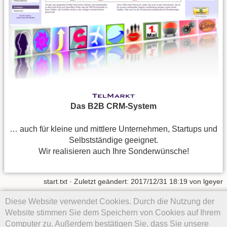
Das B2B CRM-System
… auch für kleine und mittlere Unternehmen, Startups und
Selbstständige geeignet.
Wir realisieren auch Ihre Sonderwünsche!
start.txt
· Zuletzt geändert: 2017/12/31 18:19 von
lgeyer
Diese Website verwendet Cookies. Durch die Nutzung der
Falls nicht anders bezeichnet, ist der Inhalt dieses Wikis unter der
folgenden Lizenz veröffentlicht:
CC Attribution-Share Alike 4.0
Website stimmen Sie dem Speichern von Cookies auf Ihrem
International
Computer zu. Außerdem bestätigen Sie, dass Sie unsere