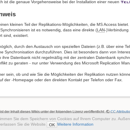
ch ist die genaue Vorgehensweise bei der Installation einer neuen
nweis
einen kleinen Teil der Replikations-Möglichkeiten, die MS Access biete
Synchronisieren ist es notwendig, dass eine direkte (
LAN
-)Verbindung 
sind, existiert.
h möglich, durch den Austausch von speziellen Dateien (z.B. über eine 
e Synchronisation durchzuführen. Dies ist besonders dann von Interes
ihre Datenbank nicht regelmäßig mit der zentralen Datenbank synchro
flikt zu geraten - nur unter Verwendung des Microsoft Replication Mana
icher sein, ob und wie Sie die Möglichkeiten der Replikation nutzen könn
uf der -Homepage oder den direkten Kontakt per Telefon oder Fax.
ist der Inhalt dieses Wikis unter der folgenden Lizenz veröffentlicht:
CC Attributi
stimmen Sie dem Speichern von Cookies auf Ihrem Computer zu. Auße
erlassen Sie die Website.
Weitere Information
OK