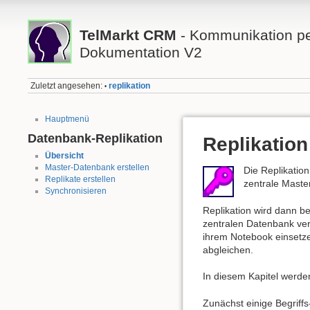
TelMarkt CRM
- Kommunikation per
Dokumentation V2
Zuletzt angesehen:
replikation
•
Hauptmenü
Datenbank-Replikation
Replikation
Übersicht
Master-Datenbank erstellen
Die Replikatio
Replikate erstellen
zentrale Maste
Synchronisieren
Replikation wird dann b
zentralen Datenbank ver
ihrem Notebook einsetze
abgleichen.
In diesem Kapitel werde
Zunächst einige Begriffs