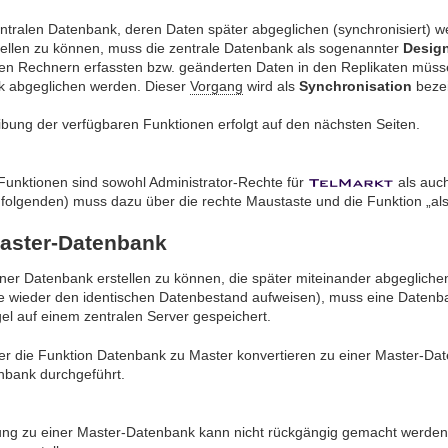
entralen Datenbank, deren Daten später abgeglichen (synchronisiert)
tellen zu können, muss die zentrale Datenbank als sogenannter
Desig
len Rechnern erfassten bzw. geänderten Daten in den Replikaten müss
 abgeglichen werden. Dieser
Vorgang
wird als
Synchronisation
bezei
eibung der verfügbaren Funktionen erfolgt auf den nächsten Seiten.
 Funktionen sind sowohl Administrator-Rechte für
als auc
 folgenden) muss dazu über die rechte Maustaste und die Funktion „als
Master-Datenbank
er Datenbank erstellen zu können, die später miteinander abgeglich
e wieder den identischen Datenbestand aufweisen), muss eine Datenba
el auf einem zentralen Server gespeichert.
r die Funktion Datenbank zu Master konvertieren zu einer Master-Da
nbank durchgeführt.
ung zu einer Master-Datenbank kann nicht rückgängig gemacht werden. E