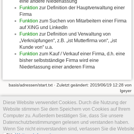
eine andere Niederlassung
Funktion
zur Definition der Hauptverwaltung einer
Firma
Funktion
zum Suchen von Mitarbeitern einer Firma
auf XING und LinkedIn
Funktion
zur Definition und Verwaltung von
„Verknüpfungen“, z.B. „ist Mutterfirma von“, „ist
Kunde von“ u.a.
Funktion
zum Kauf / Verkauf einer Firma, d.h. eine
bisher selbstständige Firma wird eine
Niederlassung einer anderen Firma
basis/adressen/start.txt
· Zuletzt geändert: 2019/06/19 12:28 von
lgeyer
Diese Website verwendet Cookies. Durch die Nutzung der
Falls nicht anders bezeichnet, ist der Inhalt dieses Wikis unter der
folgenden Lizenz veröffentlicht:
CC Attribution-Share Alike 4.0
Website stimmen Sie dem Speichern von Cookies auf Ihrem
International
Computer zu. Außerdem bestätigen Sie, dass Sie unsere
Datenschutzbestimmungen gelesen und verstanden haben.
Wenn Sie nicht einverstanden sind, verlassen Sie die Website