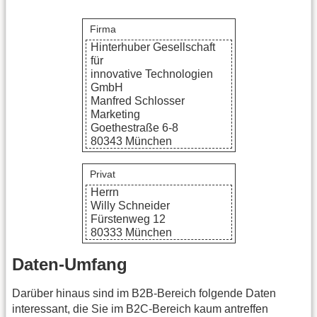
Firma
Hinterhuber Gesellschaft
für
innovative Technologien
GmbH
Manfred Schlosser
Marketing
Goethestraße 6-8
80343 München
Privat
Herrn
Willy Schneider
Fürstenweg 12
80333 München
Daten-Umfang
Darüber hinaus sind im B2B-Bereich folgende Daten
interessant, die Sie im B2C-Bereich kaum antreffen