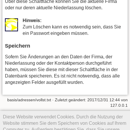
Über diese Schaltfläche können Sie die aktuelle Firma
oder nur deren aktuelle Niederlassung löschen.
Hinweis:
Zum Löschen kann es notwendig sein, dass Sie
ein Passwort eingeben müssen.
Speichern
Sofern Sie Änderungen an den Daten der Firma, der
Niederlassung oder der Kontaktperson durchgeführt
haben, müssen Sie diese mit dieser Schaltfläche in der
Datenbank speicheren. Es ist nicht notwendig, dass alle
angezeigten Felder ausgefüllt wurden.
basis/adressen/vollst.txt
· Zuletzt geändert: 2017/12/31 12:44 von
127.0.0.1
Diese Website verwendet Cookies. Durch die Nutzung der
Falls nicht anders bezeichnet, ist der Inhalt dieses Wikis unter der
folgenden Lizenz veröffentlicht:
CC Attribution-Share Alike 4.0
Website stimmen Sie dem Speichern von Cookies auf Ihrem
International
Computer zu. Außerdem bestätigen Sie, dass Sie unsere