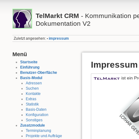
TelMarkt CRM
- Kommunikation per
Dokumentation V2
Zuletzt angesehen:
impressum
•
Menü
Startseite
Impressum
Einführung
Benutzer-Oberfläche
ist ein P
Basis-Modul
Adressen
Suchen
Kontakte
Extras
Statistik
Basis-Daten
Konfiguration
Sonstiges
Zusatzmodule
Terminplanung
Projekte und Aufträge