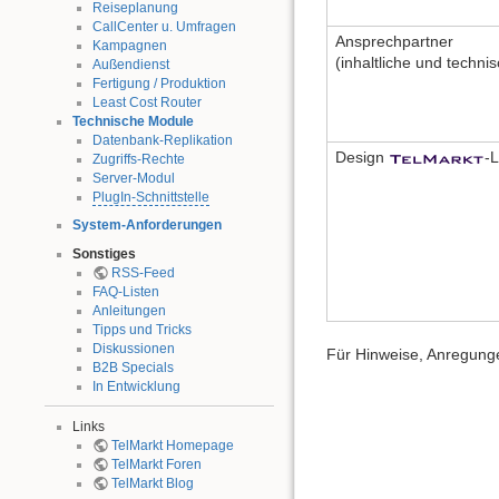
Reiseplanung
CallCenter u. Umfragen
Ansprechpartner
Kampagnen
(inhaltliche und techni
Außendienst
Fertigung / Produktion
Least Cost Router
Technische Module
Datenbank-Replikation
Design
-
Zugriffs-Rechte
Server-Modul
PlugIn-Schnittstelle
System-Anforderungen
Sonstiges
RSS-Feed
FAQ-Listen
Anleitungen
Tipps und Tricks
Diskussionen
Für Hinweise, Anregunge
B2B Specials
In Entwicklung
Links
TelMarkt Homepage
TelMarkt Foren
TelMarkt Blog