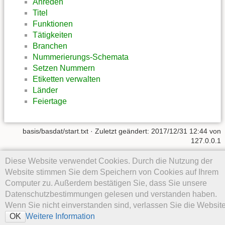
Anreden
Titel
Funktionen
Tätigkeiten
Branchen
Nummerierungs-Schemata
Setzen Nummern
Etiketten verwalten
Länder
Feiertage
basis/basdat/start.txt
· Zuletzt geändert: 2017/12/31 12:44 von
127.0.0.1
Diese Website verwendet Cookies. Durch die Nutzung der
Falls nicht anders bezeichnet, ist der Inhalt dieses Wikis unter der
folgenden Lizenz veröffentlicht:
CC Attribution-Share Alike 4.0
Website stimmen Sie dem Speichern von Cookies auf Ihrem
International
Computer zu. Außerdem bestätigen Sie, dass Sie unsere
Datenschutzbestimmungen gelesen und verstanden haben.
Wenn Sie nicht einverstanden sind, verlassen Sie die Website
Weitere Information
OK