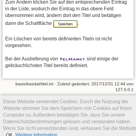
Zum Ändern klicken Sie auf den entsprechenden Eintrag
in der Liste, wodurch der Eintrag in das obere Feld
übernommen wird, ändern dort den Titel und betätigen
dann die Schaltfläche
.
Ein Löschen von bereits definierten Titeln ist nicht
vorgesehen.
Bei der Auslieferung von
sind einige der
gebräuchlichsten Titel bereits definiert.
basis/basdat/titel.txt
· Zuletzt geändert: 2017/12/31 12:44 von
127.0.0.1
Diese Website verwendet Cookies. Durch die Nutzung der
Falls nicht anders bezeichnet, ist der Inhalt dieses Wikis unter der
folgenden Lizenz veröffentlicht:
CC Attribution-Share Alike 4.0
Website stimmen Sie dem Speichern von Cookies auf Ihrem
International
Computer zu. Außerdem bestätigen Sie, dass Sie unsere
Datenschutzbestimmungen gelesen und verstanden haben.
Wenn Sie nicht einverstanden sind, verlassen Sie die Website
Weitere Information
OK