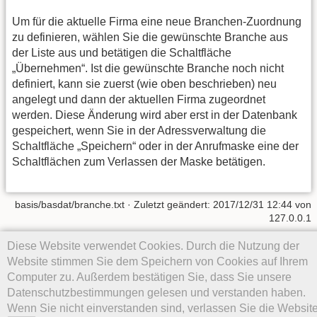
Um für die aktuelle Firma eine neue Branchen-Zuordnung
zu definieren, wählen Sie die gewünschte Branche aus
der Liste aus und betätigen die Schaltfläche
„Übernehmen“. Ist die gewünschte Branche noch nicht
definiert, kann sie zuerst (wie oben beschrieben) neu
angelegt und dann der aktuellen Firma zugeordnet
werden. Diese Änderung wird aber erst in der Datenbank
gespeichert, wenn Sie in der Adressverwaltung die
Schaltfläche „Speichern“ oder in der Anrufmaske eine der
Schaltflächen zum Verlassen der Maske betätigen.
basis/basdat/branche.txt
· Zuletzt geändert: 2017/12/31 12:44 von
127.0.0.1
Diese Website verwendet Cookies. Durch die Nutzung der
Falls nicht anders bezeichnet, ist der Inhalt dieses Wikis unter der
folgenden Lizenz veröffentlicht:
CC Attribution-Share Alike 4.0
Website stimmen Sie dem Speichern von Cookies auf Ihrem
International
Computer zu. Außerdem bestätigen Sie, dass Sie unsere
Datenschutzbestimmungen gelesen und verstanden haben.
Wenn Sie nicht einverstanden sind, verlassen Sie die Website