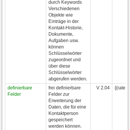
durch Keywords
Verschiedenen
Objekte wie
Einträge in der
Kontakt-Historie,
Dokumente,
Aufgaben usw.
können
Schlüsselwörter
zugeordnet und
über diese
Schlüsselwörter
abgerufen werden.
definierbare
frei definierbare
V 2.04
{(rater
Felder
Felder zur
Erweiterung der
Daten, die für eine
Kontaktperson
gespeichert
werden können.