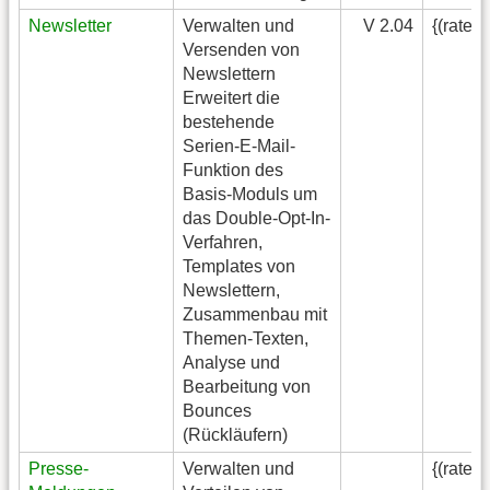
Newsletter
Verwalten und
V 2.04
{(rater
Versenden von
Newslettern
Erweitert die
bestehende
Serien-E-Mail-
Funktion des
Basis-Moduls um
das Double-Opt-In-
Verfahren,
Templates von
Newslettern,
Zusammenbau mit
Themen-Texten,
Analyse und
Bearbeitung von
Bounces
(Rückläufern)
Presse-
Verwalten und
{(rater