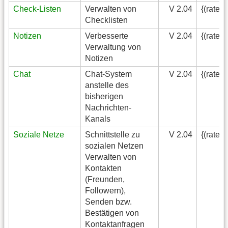
Check-Listen
Verwalten von
V 2.04
{(rater
Checklisten
Notizen
Verbesserte
V 2.04
{(rater
Verwaltung von
Notizen
Chat
Chat-System
V 2.04
{(rater
anstelle des
bisherigen
Nachrichten-
Kanals
Soziale Netze
Schnittstelle zu
V 2.04
{(rater
sozialen Netzen
Verwalten von
Kontakten
(Freunden,
Followern),
Senden bzw.
Bestätigen von
Kontaktanfragen