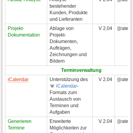
bestehender
Kunden, Produkte
und Lieferanten
Projekt-
Ablage von
V 2.04
{(rater
Dokumentation
Projekt-
Dokumenten,
Aufträgen,
Zeichnungen und
Bildern
Terminverwaltung
iCalendar
Unterstützung des
V 2.04
{(rater
iCalendar
-
Formats zum
Austausch von
Terminen und
Aufgaben
Generieren
Erweiterte
V 2.04
{(rater
Termine
Möglichkeiten zur