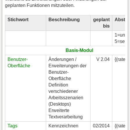
geplanten Funktionen mitzuteilen.
Stichwort
Beschreibung
geplant
Absti
bis
1=unwi
5=sehr 
Basis-Modul
Benutzer-
Änderungen /
V 2.04
{(rater
Oberfläche
Erweiterungen der
Benutzer-
Oberfläche
Definition
verschiedener
Arbeitsszenarien
(Desktops)
Erweiterte
Textverarbeitung
Tags
Kennzeichnen
02/2014
{(rater