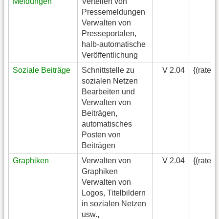
Meldungen
Verteilen von
Pressemeldungen
Verwalten von
Presseportalen,
halb-automatische
Veröffentlichung
Soziale Beiträge
Schnittstelle zu
V 2.04
{(rater
sozialen Netzen
Bearbeiten und
Verwalten von
Beiträgen,
automatisches
Posten von
Beiträgen
Graphiken
Verwalten von
V 2.04
{(rater
Graphiken
Verwalten von
Logos, Titelbildern
in sozialen Netzen
usw.,