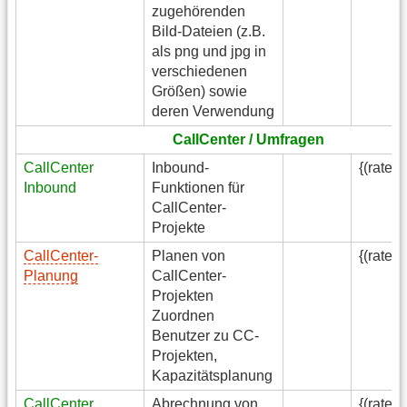
zugehörenden
Bild-Dateien (z.B.
als png und jpg in
verschiedenen
Größen) sowie
deren Verwendung
CallCenter / Umfragen
CallCenter
Inbound-
{(rater
Inbound
Funktionen für
CallCenter-
Projekte
CallCenter-
Planen von
{(rater
Planung
CallCenter-
Projekten
Zuordnen
Benutzer zu CC-
Projekten,
Kapazitätsplanung
CallCenter
Abrechnung von
{(rater