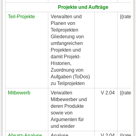
Projekte und Aufträge
Teil-Projekte
Verwalten und
{(rater
Planen von
Teilprojekten
Gliederung von
umfangreichen
Projekten und
damit Projekt-
Historien,
Zuordnung von
Aufgaben (ToDos)
zu Teilprojekten
Mitbewerb
Verwalten
V 2.04
{(rater
Mitbewerber und
deren Produkte
sowie von
Argumenten für
und wieder
Absatz-Analyse
Analyse
V 2.04
{(rater