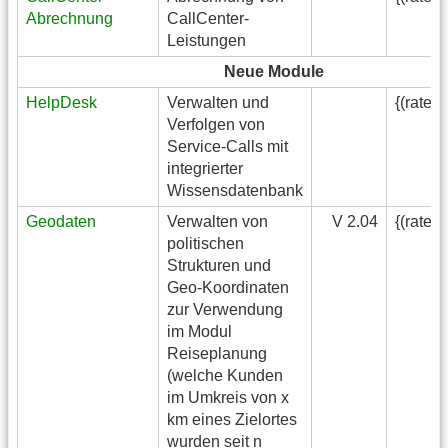
Abrechnung
CallCenter-
Leistungen
Neue Module
HelpDesk
Verwalten und
{(rater
Verfolgen von
Service-Calls mit
integrierter
Wissensdatenbank
Geodaten
Verwalten von
V 2.04
{(rater
politischen
Strukturen und
Geo-Koordinaten
zur Verwendung
im Modul
Reiseplanung
(welche Kunden
im Umkreis von x
km eines Zielortes
wurden seit n