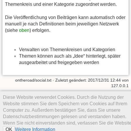
Themenkreis und einer Kategorie zugeordnet werden.
Die Veröffentlichung von Beiträgen kann automatisch oder
manuell je nach Definitionen beim jeweiligen Netzwerk
(siehe
oben
) erfolgen.
Verwalten von Themenkreisen und Kategorien
Themen können auch als „Idee“ hinterlegt, später
ausgearbeitet und freigegeben werden
ontheroad/social.txt
· Zuletzt geändert: 2017/12/31 12:44 von
127.0.0.1
Diese Website verwendet Cookies. Durch die Nutzung der
Falls nicht anders bezeichnet, ist der Inhalt dieses Wikis unter der
folgenden Lizenz veröffentlicht:
CC Attribution-Share Alike 4.0
Website stimmen Sie dem Speichern von Cookies auf Ihrem
International
Computer zu. Außerdem bestätigen Sie, dass Sie unsere
Datenschutzbestimmungen gelesen und verstanden haben.
Wenn Sie nicht einverstanden sind, verlassen Sie die Website
Weitere Information
OK