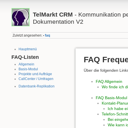
TelMarkt CRM
- Kommunikation per
Dokumentation V2
Zuletzt angesehen:
faq
•
Hauptmenü
FAQ-Listen
FAQ Freque
Allgemein
Basis-Modul
Über die folgenden Link
Projekte und Aufträge
CallCenter / Umfragen
FAQ Allgemein
Datenbank-Replikation
Wo finde ich di
FAQ Basis-Modul
Kontakt-Planu
Ich habe ei
Telefon-Schnitt
Bei eingeh
Wie kann i