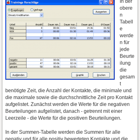
In der
obere
n
Tabell
e
werde
n für
jede
Beurte
ilung
die
gesam
t
benötigte Zeit, die Anzahl der Kontakte, die minimale und
die maximale sowie die durchschnittliche Zeit pro Kontakt
aufgelistet. Zunächst werden die Werte für die negativen
Beurteilungen aufgelistet, danach - getrennt mit einer
Leerzeile - die Werte für die positiven Beurteilungen.
In der Summen-Tabelle werden die Summen für alle
negativ und für alle positiv bewerteten Kontakte und die