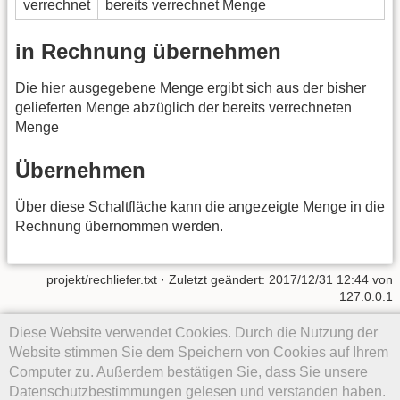
verrechnet
bereits verrechnet Menge
in Rechnung übernehmen
Die hier ausgegebene Menge ergibt sich aus der bisher
gelieferten Menge abzüglich der bereits verrechneten
Menge
Übernehmen
Über diese Schaltfläche kann die angezeigte Menge in die
Rechnung übernommen werden.
projekt/rechliefer.txt
· Zuletzt geändert: 2017/12/31 12:44 von
127.0.0.1
Diese Website verwendet Cookies. Durch die Nutzung der
Falls nicht anders bezeichnet, ist der Inhalt dieses Wikis unter der
folgenden Lizenz veröffentlicht:
CC Attribution-Share Alike 4.0
Website stimmen Sie dem Speichern von Cookies auf Ihrem
International
Computer zu. Außerdem bestätigen Sie, dass Sie unsere
Datenschutzbestimmungen gelesen und verstanden haben.