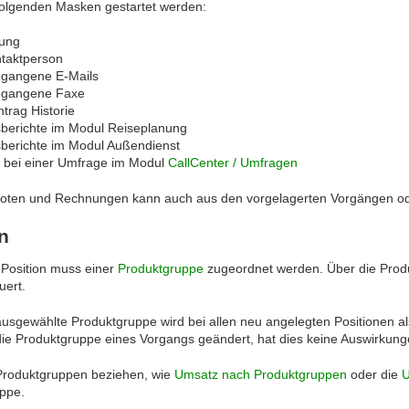
folgenden Masken gestartet werden:
tung
ntaktperson
gangene E-Mails
egangene Faxe
trag Historie
berichte im Modul Reiseplanung
berichte im Modul Außendienst
e bei einer Umfrage im Modul
CallCenter / Umfragen
boten und Rechnungen kann auch aus den vorgelagerten Vorgängen oder
n
Position muss einer
Produktgruppe
zugeordnet werden. Über die Produ
uert.
usgewählte Produktgruppe wird bei allen neu angelegten Positionen al
ie Produktgruppe eines Vorgangs geändert, hat dies keine Auswirkungen
f Produktgruppen beziehen, wie
Umsatz nach Produktgruppen
oder die
U
ppe.