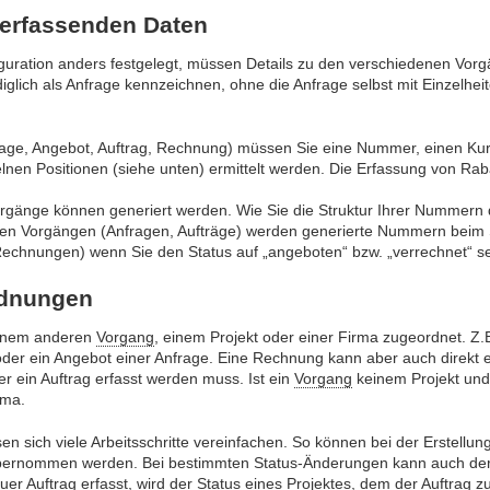
 erfassenden Daten
figuration anders festgelegt, müssen Details zu den verschiedenen Vorg
glich als Anfrage kennzeichnen, ohne die Anfrage selbst mit Einzelhei
age, Angebot, Auftrag, Rechnung) müssen Sie eine Nummer, einen Kurz
lnen Positionen (siehe unten) ermittelt werden. Die Erfassung von Raba
rgänge können generiert werden. Wie Sie die Struktur Ihrer Nummern
en Vorgängen (Anfragen, Aufträge) werden generierte Nummern beim
echnungen) wenn Sie den Status auf „angeboten“ bzw. „verrechnet“ s
rdnungen
einem anderen
Vorgang
, einem Projekt oder einer Firma zugeordnet. Z
der ein Angebot einer Anfrage. Eine Rechnung kann aber auch direkt 
r ein Auftrag erfasst werden muss. Ist ein
Vorgang
keinem Projekt un
rma.
n sich viele Arbeitsschritte vereinfachen. So können bei der Erstellun
bernommen werden. Bei bestimmten Status-Änderungen kann auch der
uer Auftrag erfasst, wird der Status eines Projektes, dem der Auftrag zu