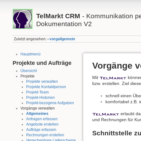
TelMarkt CRM
- Kommunikation per
Dokumentation V2
Zuletzt angesehen:
vorgallgemein
•
Hauptmenü
Projekte und Aufträge
Vorgänge v
Übersicht
Projekte
Mit
können
Projekte verwalten
bzw. erstellen. Ziel die
Projekte Kontaktperson
Projekt-Team
schnell einen Übe
Projekt-Historien
komfortabel z.B. 
Projekt-bezogene Aufgaben
Vorgänge verwalten
erlaubt da
Allgemeines
Anfragen erfassen
und Rechnungen für Ku
Angebote erstellen
Aufträge erfassen
Schnittstelle 
Rechnungen erstellen
Verrechenbare Lieferscheine