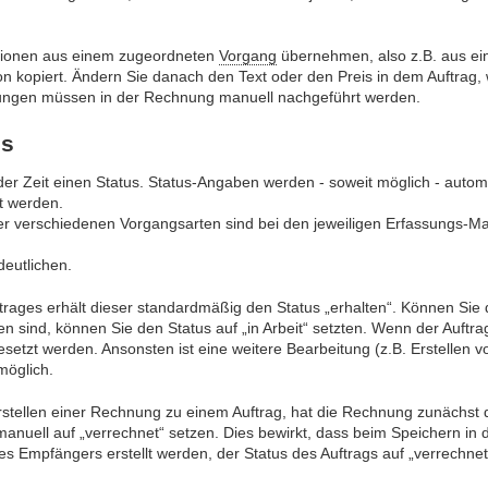
tionen aus einem zugeordneten
Vorgang
übernehmen, also z.B. aus ein
ion kopiert. Ändern Sie danach den Text oder den Preis in dem Auftrag
ungen müssen in der Rechnung manuell nachgeführt werden.
us
der Zeit einen Status. Status-Angaben werden - soweit möglich - au
t werden.
er verschiedenen Vorgangsarten sind bei den jeweiligen Erfassungs-M
rdeutlichen.
rages erhält dieser standardmäßig den Status „erhalten“. Können Sie de
en sind, können Sie den Status auf „in Arbeit“ setzten. Wenn der Auftr
esetzt werden. Ansonsten ist eine weitere Bearbeitung (z.B. Erstellen
möglich.
tellen einer Rechnung zu einem Auftrag, hat die Rechnung zunächst den
anuell auf „verrechnet“ setzen. Dies bewirkt, dass beim Speichern in
des Empfängers erstellt werden, der Status des Auftrags auf „verrechn