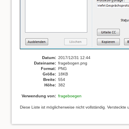
Datum:
2017/12/31 12:44
Dateiname:
fragebogen.png
Format:
PNG
Größe:
18KB
Breite:
554
Höhe:
382
Verwendung von:
frageboegen
Diese Liste ist möglicherweise nicht vollständig. Versteckt